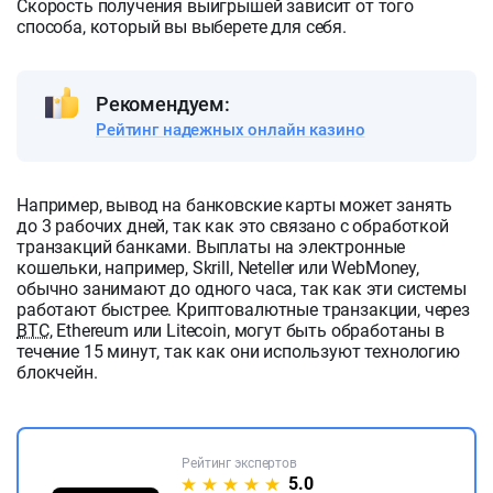
Скорость получения выигрышей зависит от того
способа, который вы выберете для себя.
Рекомендуем:
Рейтинг надежных онлайн казино
Например, вывод на банковские карты может занять
до 3 рабочих дней, так как это связано с обработкой
транзакций банками. Выплаты на электронные
кошельки, например, Skrill, Neteller или WebMoney,
обычно занимают до одного часа, так как эти системы
работают быстрее. Криптовалютные транзакции, через
BTC
, Ethereum или Litecoin, могут быть обработаны в
течение 15 минут, так как они используют технологию
блокчейн.
Рейтинг экспертов
5.0