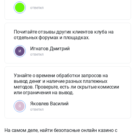
ответил
Почитайте отзывы других клиентов клуба на
отдельных форумах и площадках.
Игнатов Дмитрий
И
ответил
Узнайте о времени обработки запросов на
вывод денег и наличие разных платежных
методов. Проверьте, есть ли скрытые комиссии
или ограничения на вывод.
Яковлев Василий
Я
ответил
На самом деле, найти безопасные онлайн казино с