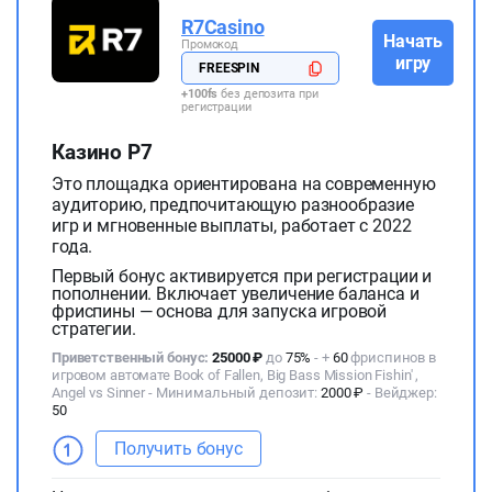
R7Casino
Начать
Промокод
игру
FREESPIN
+100fs
без депозита при
регистрации
Казино Р7
Это площадка ориентирована на современную
аудиторию, предпочитающую разнообразие
игр и мгновенные выплаты, работает с 2022
года.
Первый бонус активируется при регистрации и
пополнении. Включает увеличение баланса и
фриспины — основа для запуска игровой
стратегии.
Приветственный бонус:
25000 ₽
до
75%
- +
60
фриспинов в
игровом автомате Book of Fallen, Big Bass Mission Fishin' ,
Angel vs Sinner - Минимальный депозит:
2000 ₽
- Вейджер:
50
Получить бонус