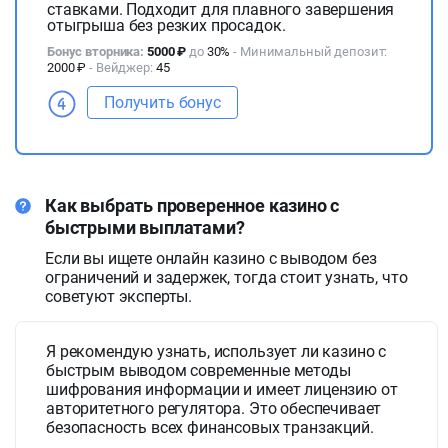
ставками. Подходит для плавного завершения
отыгрыша без резких просадок.
Бонус вторника:
5000 ₽
до
30%
- Минимальный депозит:
2000 ₽
- Вейджер:
45
Получить бонус
Как выбрать проверенное казино с
быстрыми выплатами?
Если вы ищете онлайн казино с выводом без
ограничений и задержек, тогда стоит узнать, что
советуют эксперты.
Я рекомендую узнать, использует ли казино с
быстрым выводом современные методы
шифрования информации и имеет лицензию от
авторитетного регулятора. Это обеспечивает
безопасность всех финансовых транзакций.