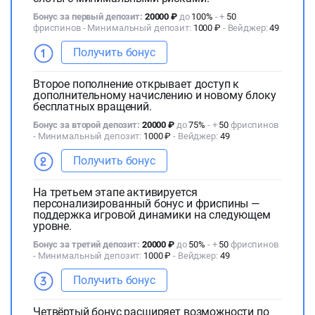
Бонус за первый депозит:
20000 ₽
до
100%
- +
50
фриспинов - Минимальный депозит:
1000 ₽
- Вейджер:
49
Получить бонус
Второе пополнение открывает доступ к
дополнительному начислению и новому блоку
бесплатных вращений.
Бонус за второй депозит:
20000 ₽
до
75%
- +
50
фриспинов
- Минимальный депозит:
1000 ₽
- Вейджер:
49
Получить бонус
На третьем этапе активируется
персонализированный бонус и фриспины —
поддержка игровой динамики на следующем
уровне.
Бонус за третий депозит:
20000 ₽
до
50%
- +
50
фриспинов
- Минимальный депозит:
1000 ₽
- Вейджер:
49
Получить бонус
Четвёртый бонус расширяет возможности по