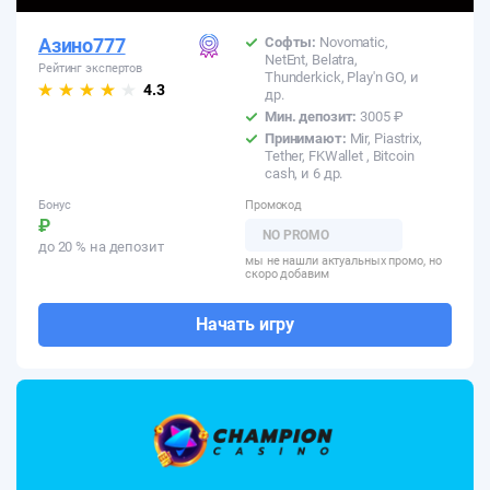
Азино777
Софты:
Novomatic,
NetEnt, Belatra,
Рейтинг экспертов
Thunderkick, Play'n GO, и
4.3
др.
Мин. депозит:
3005 ₽
Принимают:
Mir, Piastrix,
Tether, FKWallet , Bitcoin
cash, и 6 др.
Бонус
Промокод
₽
NO PROMO
до 20 % на депозит
мы не нашли актуальных промо, но
скоро добавим
Начать игру