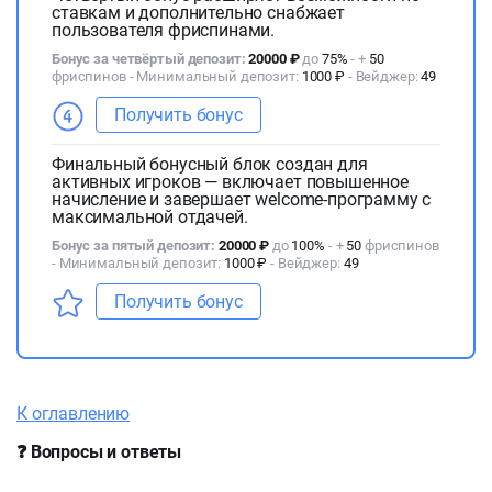
ставкам и дополнительно снабжает
пользователя фриспинами.
Бонус за четвёртый депозит:
20000 ₽
до
75%
- +
50
фриспинов - Минимальный депозит:
1000 ₽
- Вейджер:
49
Получить бонус
Финальный бонусный блок создан для
активных игроков — включает повышенное
начисление и завершает welcome-программу с
максимальной отдачей.
Бонус за пятый депозит:
20000 ₽
до
100%
- +
50
фриспинов
- Минимальный депозит:
1000 ₽
- Вейджер:
49
Получить бонус
К оглавлению
❓ Вопросы и ответы