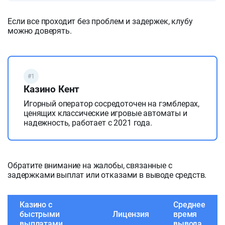
Если все проходит без проблем и задержек, клубу
можно доверять.
#1
Казино Кент
Игорный оператор сосредоточен на гэмблерах,
ценящих классические игровые автоматы и
надежность, работает с 2021 года.
Обратите внимание на жалобы, связанные с
задержками выплат или отказами в выводе средств.
Казино с
Среднее
быстрыми
Лицензия
время
выплатами
вывода