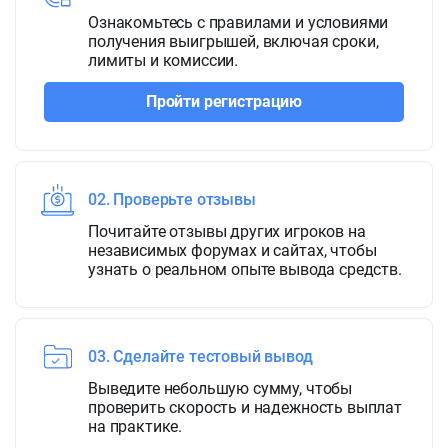
Ознакомьтесь с правилами и условиями
получения выигрышей, включая сроки,
лимиты и комиссии.
Пройти регистрацию
02. Проверьте отзывы
Почитайте отзывы других игроков на
независимых форумах и сайтах, чтобы
узнать о реальном опыте вывода средств.
03. Сделайте тестовый вывод
Выведите небольшую сумму, чтобы
проверить скорость и надежность выплат
на практике.