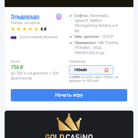
Эльдорадо
Софты:
Novomatic,
Igrosoft, NetEnt,
Рейтинг экспертов
Microgaming, Belatra, и 6
4.8
др.
Мин. депозит:
1010 ₽
Бонус новым игрокам
Принимают:
Mir, Piastrix,
FKWallet , VISA,
MasterCard, и др.
Бонус
Промокод
750 ₽
100ecfs
до 100 % на депозит + 200
+100FS
в Lucky Lady's Charm за
фриспинов
депозит от 500 руб.
Начать игру