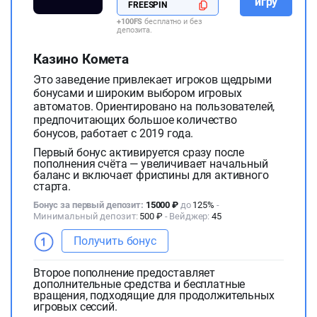
игру
FREESPIN
+100FS
бесплатно и без
депозита.
Казино Комета
Это заведение привлекает игроков щедрыми
бонусами и широким выбором игровых
автоматов. Ориентировано на пользователей,
предпочитающих большое количество
бонусов, работает с 2019 года.
Первый бонус активируется сразу после
пополнения счёта — увеличивает начальный
баланс и включает фриспины для активного
старта.
Бонус за первый депозит:
15000 ₽
до
125%
-
Минимальный депозит:
500 ₽
- Вейджер:
45
Получить бонус
Второе пополнение предоставляет
дополнительные средства и бесплатные
вращения, подходящие для продолжительных
игровых сессий.