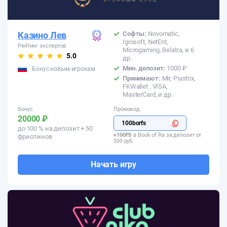
Казино Лев
Софты:
Novomatic,
Igrosoft, NetEnt,
Рейтинг экспертов
Microgaming, Belatra, и 6
5.0
др.
Мин. депозит:
1000 ₽
Бонус новым игрокам
Принимают:
Mir, Piastrix,
FKWallet , VISA,
MasterCard, и др.
Бонус
Промокод
20000 ₽
100borfs
до 100 % на депозит + 50
+100FS
в Book of Ra за депозит от
фриспинов
500 руб.
Начать игру