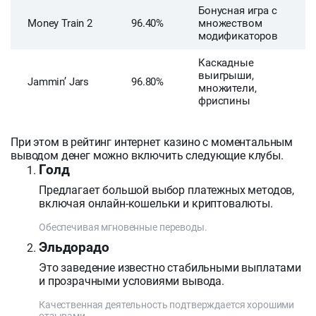
Бонусная игра с
Money Train 2
96.40%
множеством
модификаторов
Каскадные
выигрыши,
Jammin’ Jars
96.80%
множители,
фриспины
При этом в рейтинг интернет казино с моментальным
выводом денег можно включить следующие клубы.
Голд
Предлагает большой выбор платежных методов,
включая онлайн-кошельки и криптовалюты.
Обеспечивая мгновенные переводы.
Эльдорадо
Это заведение известно стабильными выплатами
и прозрачными условиями вывода.
Качественная деятельность подтверждается хорошими
отзывами.